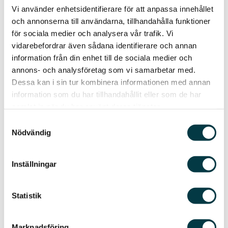
bostadskvarter bestående av tre
Vi använder enhetsidentifierare för att anpassa innehållet
flerfamiljshuskroppar som är
och annonserna till användarna, tillhandahålla funktioner
sammanbundna med ett
för sociala medier och analysera vår trafik. Vi
vidarebefordrar även sådana identifierare och annan
parkeringsgarage. Dessutom har vi
information från din enhet till de sociala medier och
genomfört byggnation av gata intill
annons- och analysföretag som vi samarbetar med.
tvärbanan och en strandpromenad längs
Dessa kan i sin tur kombinera informationen med annan
Bällstaån. Projektet har varit mycket
information som du har tillhandahållit eller som de har
omfattande med grovschakt med
samlat in när du har använt deras tjänster.
sprängning, sanering, spontning och KC-
Samtyckesval
pelarförstärkning. Vi har arbetat fram
Nödvändig
komplexa samordningslösningar med
andra aktörer där bland SL:s
Inställningar
spårövergångar samt hanterat
trafikomledning och avstängningar med
Statistik
tydligt fastställda tidsramar. Arbetet
innefattade också stödmurar,
Marknadsföring