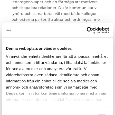
ledaregenskaper och en förmåga att motivera
och skapa bra relationer. Du är kommunikativ,
lyhörd och samarbetar väl med både kollegor
och externa parter. Struktur och ordningssinne
är viktigt, liksom förmågan att ta till sig skriftlig
information och omsätta den i praktisk handling.
Du kan organisera och prioritera arbetet, sätta
upp och hålla deadlines samt har ett tekniskt
Denna webbplats använder cookies
kunnande som du kan tillämpa i vardagen.
Vi använder enhetsidentifierare för att anpassa innehållet
Som person är du flexibel och uthållig. Och du
och annonserna till användarna, tillhandahålla funktioner
behåller fokus och driv även när det uppstår
för sociala medier och analysera vår trafik. Vi
utmaningar. Vi ser också att du är affärsmässig,
vidarebefordrar även sådana identifierare och annan
har förståelse för kostnader, intäkter och
information från din enhet till de sociala medier och
lönsamhet samt kan säkerställa att projekten
annons- och analysföretag som vi samarbetar med.
levererar med goda resultat. Dessutom har du en
Dessa kan i sin tur kombinera informationen med annan
positiv inställning till förändringar och ett
information som du har tillhandahållit eller som de har
intresse för ny teknik och nya arbetssätt. Vi
samlat in när du har använt deras tjänster.
värdesätter din förmåga att etablera och behålla
goda kundkontakter.
Samtyckesval