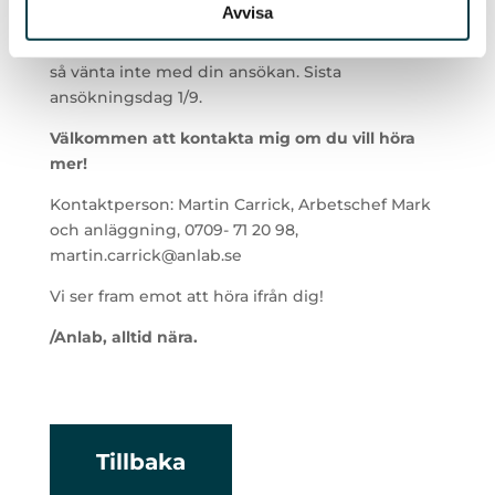
Avvisa
berättar varför du är rätt person för rollen till
rekrytering@anlab.se
. Vi tillämpar löpande urval
så vänta inte med din ansökan. Sista
ansökningsdag 1/9.
Välkommen att kontakta mig om du vill höra
mer!
Kontaktperson: Martin Carrick, Arbetschef Mark
och anläggning, 0709- 71 20 98,
martin.carrick@anlab.se
Vi ser fram emot att höra ifrån dig!
/Anlab, alltid nära.
Tillbaka