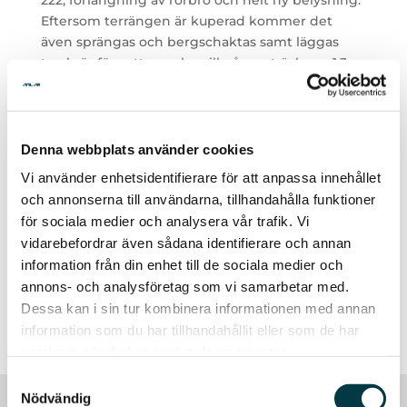
Eftersom terrängen är kuperad kommer det
även sprängas och bergschaktas samt läggas
tryckrör för vatten och spill på en sträcka av 1,3
km. Dessutom behövs tillfälliga trafikordningar
för att säkerställa smidigt trafikflöde under
byggnationen.
Denna webbplats använder cookies
Vi ser fram emot att göra detta projekt till
Vi använder enhetsidentifierare för att anpassa innehållet
verklighet och fortsätta leverera högkvalitativa
och annonserna till användarna, tillhandahålla funktioner
resultat till våra kunder!
för sociala medier och analysera vår trafik. Vi
vidarebefordrar även sådana identifierare och annan
information från din enhet till de sociala medier och
annons- och analysföretag som vi samarbetar med.
Dessa kan i sin tur kombinera informationen med annan
information som du har tillhandahållit eller som de har
Tillbaka
samlat in när du har använt deras tjänster.
Samtyckesval
Nödvändig