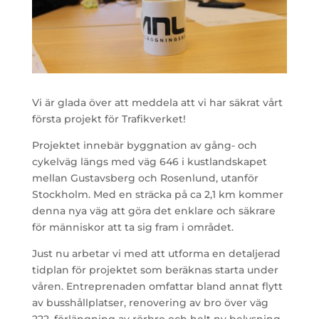
Vi är glada över att meddela att vi har säkrat vårt
första projekt för Trafikverket!
Projektet innebär byggnation av gång- och
cykelväg längs med väg 646 i kustlandskapet
mellan Gustavsberg och Rosenlund, utanför
Stockholm. Med en sträcka på ca 2,1 km kommer
denna nya väg att göra det enklare och säkrare
för människor att ta sig fram i området.
Just nu arbetar vi med att utforma en detaljerad
tidplan för projektet som beräknas starta under
våren. Entreprenaden omfattar bland annat flytt
av busshållplatser, renovering av bro över väg
222, förlängning av rörbro och helt ny belysning.