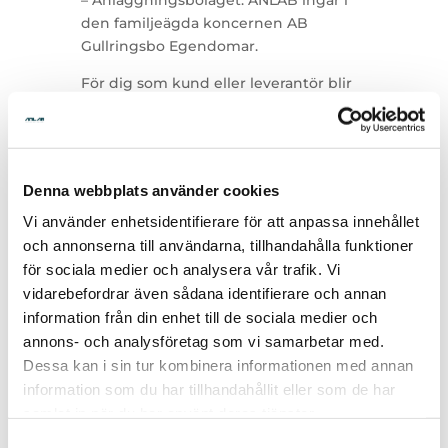
den familjeägda koncernen AB
Gullringsbo Egendomar.
För dig som kund eller leverantör blir
det ingen större skillnad, företaget
ANLAB Trestad kommer finnas kvar
men nya projekt kommer att
kontrakteras med vårt nya namn och
Denna webbplats använder cookies
organisationsnummer. Ni kommer
fortfarande att möta samma
Vi använder enhetsidentifierare för att anpassa innehållet
engagerade, kunniga och lyhörda
och annonserna till användarna, tillhandahålla funktioner
medarbetare som tidigare.
för sociala medier och analysera vår trafik. Vi
vidarebefordrar även sådana identifierare och annan
information från din enhet till de sociala medier och
annons- och analysföretag som vi samarbetar med.
Dessa kan i sin tur kombinera informationen med annan
information som du har tillhandahållit eller som de har
samlat in när du har använt deras tjänster.
Tillbaka
Samtyckesval