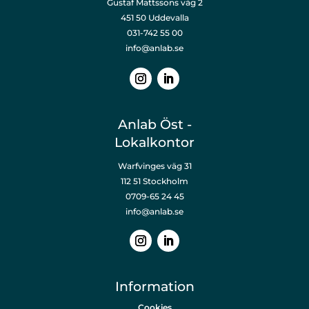
Gustaf Mattssons väg 2
451 50 Uddevalla
031-742 55 00
info@anlab.se
Anlab Öst -
Lokalkontor
Warfvinges väg 31
112 51 Stockholm
0709-65 24 45
info@anlab.se
Information
Cookies